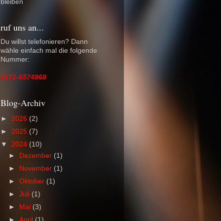
bleiben
ruf uns an...
Du willst telefonieren? Dann
wähle einfach mal die folgende
Nummer:
0171-6574868
Blog-Archiv
►
2026
(2)
►
2025
(7)
▼
2024
(10)
►
Dezember
(1)
►
November
(1)
►
Oktober
(1)
►
Juli
(1)
►
Mai
(3)
►
April
(1)