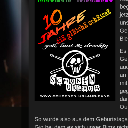
beg
jet
uns
Geb
Bier
Es 
Geb
auc
an 
mit
geg
dam
Out
So wurde also aus dem Geburtstags-
Gig bei dem es sich unser Bims nich