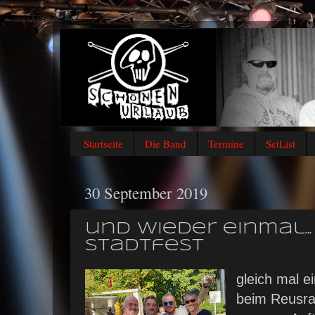
Startseite
Die Band
Termine
SetList
30 September 2019
und wieder einmal..
Stadtfest
gleich mal 
beim Reusrat