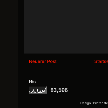
Neuerer Post
Starts
Hits
83,596
Design "Bildfenst